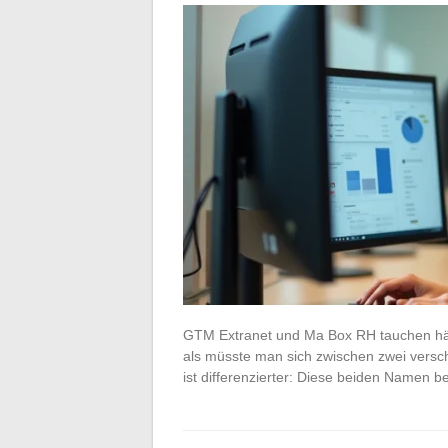
GTM Extranet und Ma Box RH tauchen häuf
als müsste man sich zwischen zwei versc
ist differenzierter: Diese beiden Namen