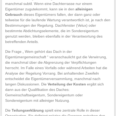
manchmal subtil. Wenn eine Dachterrasse nur einem
Eigentümer zugutekommt, kann sie in den
alleinigen
Gebrauch
dieses Eigentümers fallen, der dann ganz oder
teilweise für die laufende Wartung verantwortlich ist, je nach den
Bestimmungen der Regelung. Dachfenster (Velux) oder
bestimmte Abdichtungselemente, die im Sondereigentum
genutzt werden, bleiben ebenfalls in der Verantwortung des
betreffenden Anteils.
Die Frage „ Wem gehört das Dach in der
Eigentümergemeinschaft “ veranschaulicht gut die Verwirrung,
die manchmal über die Abgrenzung der Verpflichtungen
herrscht. Im Falle eines Vorfalls oder während Arbeiten hat die
Analyse der Regelung Vorrang. Bei anhaltenden Zweifeln
entscheidet die Eigentümerversammlung, manchmal nach
langen Diskussionen. Die
Verteilung der Kosten
ergibt sich
dann aus der Qualifikation des Daches:
Gemeinschaftseigentum, Sondereigentum oder
Sondereigentum mit alleiniger Nutzung.
Die
Teilungserklärung
spielt eine zentrale Rolle in dieser
Organisation. Sie definiert präzise die Grenzen zwischen den