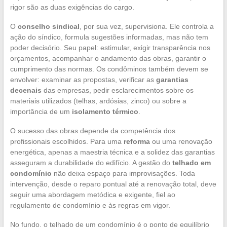
rigor são as duas exigências do cargo.
O
conselho sindical
, por sua vez, supervisiona. Ele controla a
ação do síndico, formula sugestões informadas, mas não tem
poder decisório. Seu papel: estimular, exigir transparência nos
orçamentos, acompanhar o andamento das obras, garantir o
cumprimento das normas. Os condôminos também devem se
envolver: examinar as propostas, verificar as
garantias
decenais
das empresas, pedir esclarecimentos sobre os
materiais utilizados (telhas, ardósias, zinco) ou sobre a
importância de um
isolamento térmico
.
O sucesso das obras depende da competência dos
profissionais escolhidos. Para uma
reforma
ou uma renovação
energética, apenas a maestria técnica e a solidez das garantias
asseguram a durabilidade do edifício. A gestão do
telhado em
condomínio
não deixa espaço para improvisações. Toda
intervenção, desde o reparo pontual até a renovação total, deve
seguir uma abordagem metódica e exigente, fiel ao
regulamento de condomínio e às regras em vigor.
No fundo, o telhado de um condomínio é o ponto de equilíbrio