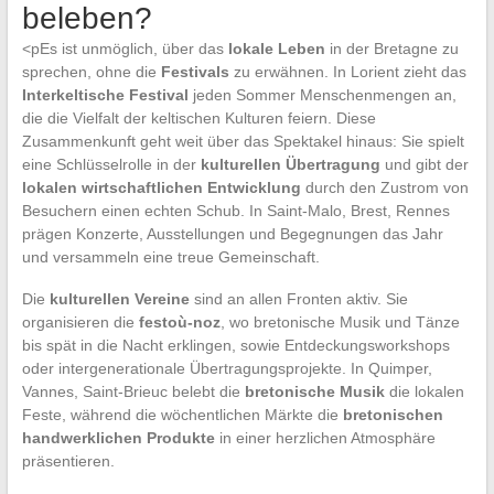
beleben?
<pEs ist unmöglich, über das
lokale Leben
in der Bretagne zu
sprechen, ohne die
Festivals
zu erwähnen. In Lorient zieht das
Interkeltische Festival
jeden Sommer Menschenmengen an,
die die Vielfalt der keltischen Kulturen feiern. Diese
Zusammenkunft geht weit über das Spektakel hinaus: Sie spielt
eine Schlüsselrolle in der
kulturellen Übertragung
und gibt der
lokalen wirtschaftlichen Entwicklung
durch den Zustrom von
Besuchern einen echten Schub. In Saint-Malo, Brest, Rennes
prägen Konzerte, Ausstellungen und Begegnungen das Jahr
und versammeln eine treue Gemeinschaft.
Die
kulturellen Vereine
sind an allen Fronten aktiv. Sie
organisieren die
festoù-noz
, wo bretonische Musik und Tänze
bis spät in die Nacht erklingen, sowie Entdeckungsworkshops
oder intergenerationale Übertragungsprojekte. In Quimper,
Vannes, Saint-Brieuc belebt die
bretonische Musik
die lokalen
Feste, während die wöchentlichen Märkte die
bretonischen
handwerklichen Produkte
in einer herzlichen Atmosphäre
präsentieren.