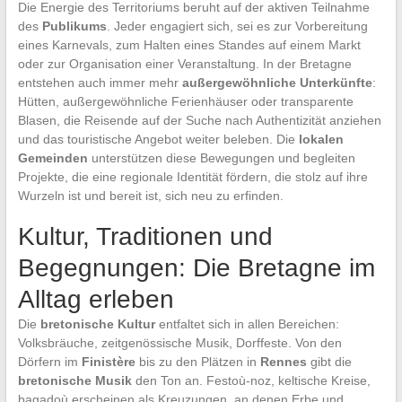
Die Energie des Territoriums beruht auf der aktiven Teilnahme
des
Publikums
. Jeder engagiert sich, sei es zur Vorbereitung
eines Karnevals, zum Halten eines Standes auf einem Markt
oder zur Organisation einer Veranstaltung. In der Bretagne
entstehen auch immer mehr
außergewöhnliche Unterkünfte
:
Hütten, außergewöhnliche Ferienhäuser oder transparente
Blasen, die Reisende auf der Suche nach Authentizität anziehen
und das touristische Angebot weiter beleben. Die
lokalen
Gemeinden
unterstützen diese Bewegungen und begleiten
Projekte, die eine regionale Identität fördern, die stolz auf ihre
Wurzeln ist und bereit ist, sich neu zu erfinden.
Kultur, Traditionen und
Begegnungen: Die Bretagne im
Alltag erleben
Die
bretonische Kultur
entfaltet sich in allen Bereichen:
Volksbräuche, zeitgenössische Musik, Dorffeste. Von den
Dörfern im
Finistère
bis zu den Plätzen in
Rennes
gibt die
bretonische Musik
den Ton an. Festoù-noz, keltische Kreise,
bagadoù erscheinen als Kreuzungen, an denen Erbe und