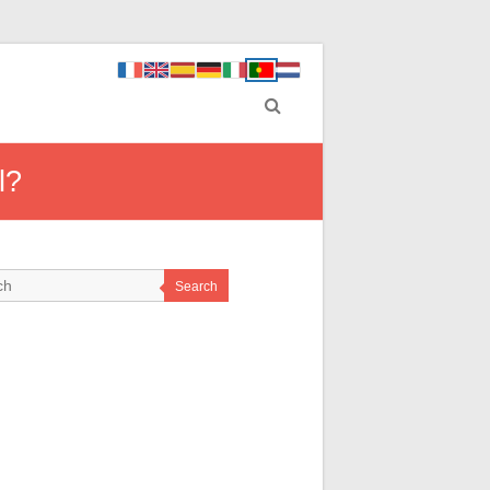
l?
Search