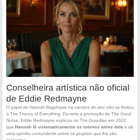
Conselheira artística não oficial
de Eddie Redmayne
O papel de Hannah Bagshawe na carreira do ator não se limitou
a The Theory of Everything. Durante a promoção de The Good
Nurse, Eddie Redmayne explicou no The Guardian em 2022
que
Hannah lê sistematicamente os roteiros antes dele
e dá
uma opinião contundente sobre os projetos que lhe são