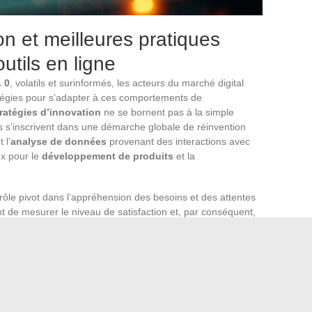
on et meilleures pratiques
outils en ligne
. 0
, volatils et surinformés, les acteurs du marché digital
tégies pour s’adapter à ces comportements de
ratégies d’innovation
ne se bornent pas à la simple
s s’inscrivent dans une démarche globale de réinvention
 l’
analyse de données
provenant des interactions avec
ux pour le
développement de produits
et la
rôle pivot dans l’appréhension des besoins et des attentes
 de mesurer le niveau de satisfaction et, par conséquent,
À partir des retours obtenus, il est possible d’affiner les
les fonctionnalités des produits et d’améliorer l’
expérience
 conduit à une meilleure compréhension des tendances du
potentiel de croissance des services en ligne.
ls en ligne
devient une pratique incontournable pour rester
iquent une veille constante des innovations technologiques