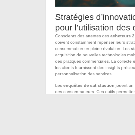
Stratégies d’innovati
pour l’utilisation des 
Conscients des attentes des
acheteurs 2
doivent constamment repenser leurs stra
consommation en pleine évolution. Les
st
acquisition de nouvelles technologies mai
des pratiques commerciales. La collecte et
les clients fournissent des insights précie
personnalisation des services.
Les
enquêtes de satisfaction
jouent un 
des consommateurs. Ces outils permettent
d’évaluer la qualité de la
relation client
. 
stratégies marketing et de vente, d’ajuster 
utilisateur
. L’analyse fine des résultats
marché, permettant ainsi de maximiser le 
Dans cette optique, l’
utilisation des outi
compétitif. Les
meilleures pratiques
impl