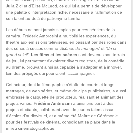
Julia Zidi et d’Elise McLeod, ce qui lui a permis de développer
une palette d’interprétation riche, nécessaire à l’affirmation de
son talent au-delà du patronyme familial.
Les débuts ne sont jamais simples pour ces héritiers de la
caméra. Frédéric Ambrosini a multiplié les expériences, du
théâtre aux émissions télévisées, en passant par des rôles dans
des séries à succès comme
‘Scènes de ménages’
et
‘Un si
grand soleil’
.
Les films et les scènes
sont devenus son terrain
de jeu, lui permettant d’explorer divers registres, de la comédie
au drame, prouvant ainsi sa capacité à s’adapter et à innover,
loin des préjugés qui pourraient l’accompagner.
Cet acteur, dont la filmographie s’étoffe de courts et longs
métrages, de web séries, et même de clips publicitaires, a aussi
embrassé la casquette de producteur, réalisant et animant des
projets variés.
Frédéric Ambrosini
a ainsi pris part à des
projets étudiants, collaborant avec de jeunes talents issus
d’écoles d’audiovisuel, et a même été Maître de Cérémonie
pour des festivals de cinéma, consolidant sa place dans le
milieu cinématographique.