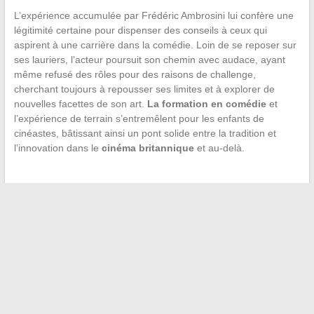
L’expérience accumulée par Frédéric Ambrosini lui confère une
légitimité certaine pour dispenser des conseils à ceux qui
aspirent à une carrière dans la comédie. Loin de se reposer sur
ses lauriers, l’acteur poursuit son chemin avec audace, ayant
même refusé des rôles pour des raisons de challenge,
cherchant toujours à repousser ses limites et à explorer de
nouvelles facettes de son art.
La formation en comédie
et
l’expérience de terrain s’entremêlent pour les enfants de
cinéastes, bâtissant ainsi un pont solide entre la tradition et
l’innovation dans le
cinéma britannique
et au-delà.
←
Maximiser le potentiel de vos services en ligne avec des
outils innovants
Quel est le meilleur bateau Costa pour une croisière
inoubliable ?
→
Recherche