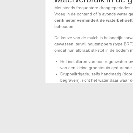
Met steeds frequentere droogteperiodes i
Vroeg in de ochtend of ‘s avonds water 
centimeter vermindert de waterbehoeft
behouden.
De keuze van de mulch is belangrijk: tarw
gewassen, terwijl houtsnippers (type BRF)
omdat hun afbraak stikstof in de bodem mo
Het installeren van een regenwaterop
van een kleine groentetuin gedurende 
Druppelirrigatie, zelfs handmatig (doo
begraven), richt het water daar waar d
Regelmatig de oppervlaktelaag tussen de
beperkt de verdamping, zelfs zonder m
Een productieve groentetuin gedurende t
een samenhangend systeem: de bodem voor
gespreide zaaien en aangepaste winterbe
bewerken van de bodem of de plantenasso
als een universeel recept.
Het observeren