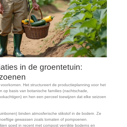
iaties in de groentetuin:
izoenen
te voorkomen. Het structureert de productieplanning voor het
en op basis van botanische families (nachtschade,
okachtigen) en hen een perceel toewijzen dat elke seizoen
uinbonen) binden atmosferische stikstof in de bodem. Ze
behoeftige gewassen zoals tomaten of pompoenen.
edijen goed in recent met compost verrijkte bodems en