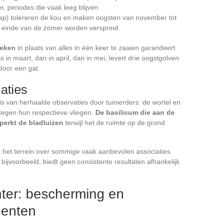
r, periodes die vaak leeg blijven.
raap) tolereren de kou en maken oogsten van november tot
t einde van de zomer worden verspreid.
weken
in plaats van alles in één keer te zaaien garandeert
 in maart, dan in april, dan in mei, levert drie oogstgolven
door een gat.
aties
s van herhaalde observaties door tuinierders: de wortel en
 tegen hun respectieve vliegen.
De basilicum die aan de
perkt de bladluizen
terwijl het de ruimte op de grond
 het terrein over sommige vaak aanbevolen associaties.
bijvoorbeeld, biedt geen consistente resultaten afhankelijk
nter: bescherming en
oenten