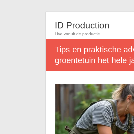
ID Production
Live vanuit de productie
Tips en praktische a
groentetuin het hele j