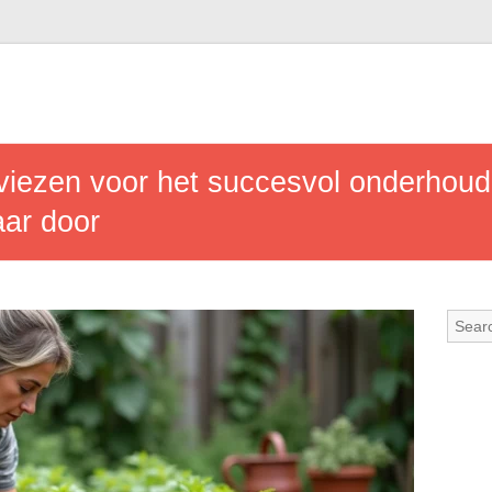
dviezen voor het succesvol onderhou
aar door