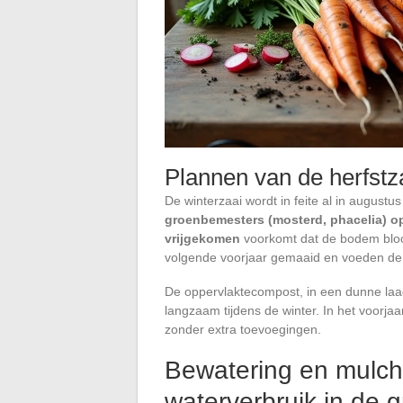
Plannen van de herfstz
De winterzaai wordt in feite al in august
groenbemesters (mosterd, phacelia) op
vrijgekomen
voorkomt dat de bodem bloo
volgende voorjaar gemaaid en voeden de 
De oppervlaktecompost, in een dunne laag
langzaam tijdens de winter. In het voorj
zonder extra toevoegingen.
Bewatering en mulch
waterverbruik in de g