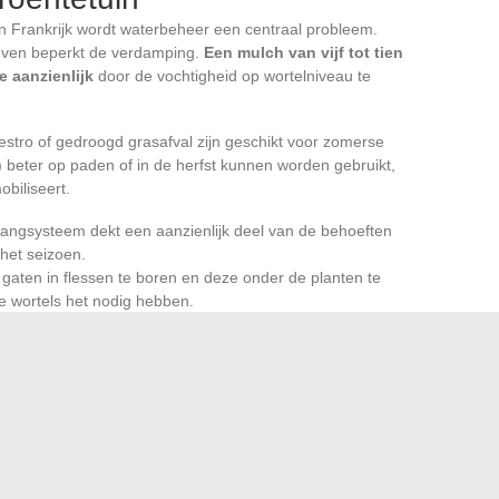
n Frankrijk wordt waterbeheer een centraal probleem.
geven beperkt de verdamping.
Een mulch van vijf tot tien
e aanzienlijk
door de vochtigheid op wortelniveau te
estro of gedroogd grasafval zijn geschikt voor zomerse
 beter op paden of in de herfst kunnen worden gebruikt,
biliseert.
vangsysteem dekt een aanzienlijk deel van de behoeften
het seizoen.
r gaten in flessen te boren en deze onder de planten te
e wortels het nodig hebben.
 rijen schoffelen breekt de capillaire opstijging en
ulch.
waalf maanden steunt minder op geïsoleerde trucs dan op
tdurend bedekt, een doordachte rotatie over het jaar,
scherming. De beschikbare gegevens over het niet
ciaties herinneren eraan dat geen enkele techniek werkt
 van je eigen terrein blijft de beste gids
om deze