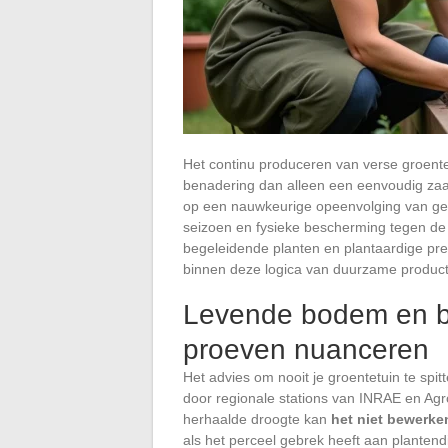
Het continu produceren van verse groent
benadering dan alleen een eenvoudig zaai
op een nauwkeurige opeenvolging van ge
seizoen en fysieke bescherming tegen de 
begeleidende planten en plantaardige pre
binnen deze logica van duurzame product
Levende bodem en b
proeven nuanceren
Het advies om nooit je groentetuin te spit
door regionale stations van INRAE en Agro
herhaalde droogte kan
het niet bewerk
als het perceel gebrek heeft aan plantendi