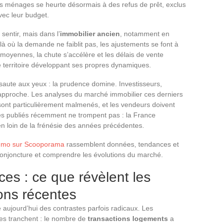
des ménages se heurte désormais à des refus de prêt, exclus
vec leur budget.
 sentir, mais dans l’
immobilier ancien
, notamment en
là où la demande ne faiblit pas, les ajustements se font à
s moyennes, la chute s’accélère et les délais de vente
 territoire développant ses propres dynamiques.
saute aux yeux : la prudence domine. Investisseurs,
n approche. Les analyses du marché immobilier ces derniers
sont particulièrement malmenés, et les vendeurs doivent
fres publiés récemment ne trompent pas : la France
n loin de la frénésie des années précédentes.
immo sur Scooporama
rassemblent données, tendances et
conjoncture et comprendre les évolutions du marché.
ces : ce que révèlent les
ions récentes
e aujourd’hui des contrastes parfois radicaux. Les
res tranchent : le nombre de
transactions logements
a