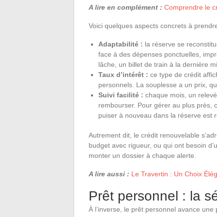
A lire en complément :
Comprendre le cr
Voici quelques aspects concrets à prendre
Adaptabilité :
la réserve se reconstit
face à des dépenses ponctuelles, impr
lâche, un billet de train à la dernière
Taux d’intérêt :
ce type de crédit aff
personnels. La souplesse a un prix, qu’i
Suivi facilité :
chaque mois, un relevé 
rembourser. Pour gérer au plus près, c’es
puiser à nouveau dans la réserve est r
Autrement dit, le crédit renouvelable s’ad
budget avec rigueur, ou qui ont besoin d’u
monter un dossier à chaque alerte.
A lire aussi :
Le Travertin : Un Choix Élé
Prêt personnel : la s
À l’inverse, le prêt personnel avance une 