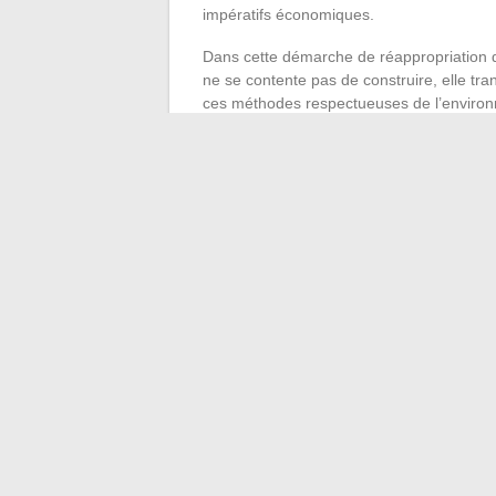
impératifs économiques.
Dans cette démarche de réappropriation des
ne se contente pas de construire, elle tra
ces méthodes respectueuses de l’environ
500 ouvriers en Afrique de l’Ouest, dont 
changement, des bâtisseurs d’un avenir o
L’approche de l’
écoconstruction
adoptée 
logique d’efficacité énergétique et de con
thermique de la terre crue, maintiennent u
sujettes à des températures élevées. Ce par
intempéries, prolonge la durée de vie de 
réduisant l’empreinte écologique des bâti
financement de l’écoconstruction à un
mé
large, celle d’une architecture qui sert n
←
Découvrez les secrets d’un homme au c
Comment gérer une période de tran