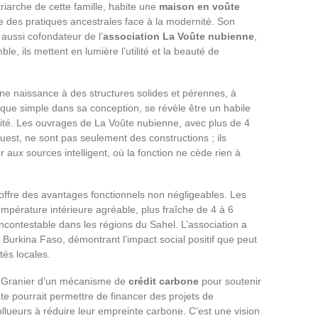
triarche de cette famille, habite une
maison en voûte
e des pratiques ancestrales face à la modernité. Son
aussi cofondateur de l’
association La Voûte nubienne
,
 ils mettent en lumière l’utilité et la beauté de
nne naissance à des structures solides et pérennes, à
 que simple dans sa conception, se révèle être un habile
ilité. Les ouvrages de La Voûte nubienne, avec plus de 4
Ouest, ne sont pas seulement des constructions ; ils
r aux sources intelligent, où la fonction ne cède rien à
offre des avantages fonctionnels non négligeables. Les
empérature intérieure agréable, plus fraîche de 4 à 6
 incontestable dans les régions du Sahel. L’association a
 Burkina Faso, démontrant l’impact social positif que peut
tés locales.
as Granier d’un mécanisme de
crédit carbone
pour soutenir
te pourrait permettre de financer des projets de
pollueurs à réduire leur empreinte carbone. C’est une vision