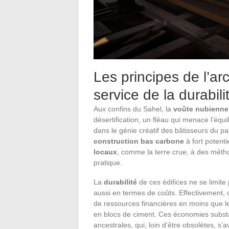
Les principes de l’ar
service de la durabili
Aux confins du Sahel, la
voûte nubienne
désertification, un fléau qui menace l’équi
dans le génie créatif des bâtisseurs du 
construction bas carbone
à fort potenti
locaux
, comme la terre crue, à des méth
pratique.
La
durabilité
de ces édifices ne se limite
aussi en termes de coûts. Effectivement,
de ressources financières en moins que le
en blocs de ciment. Ces économies substan
ancestrales, qui, loin d’être obsolètes, s