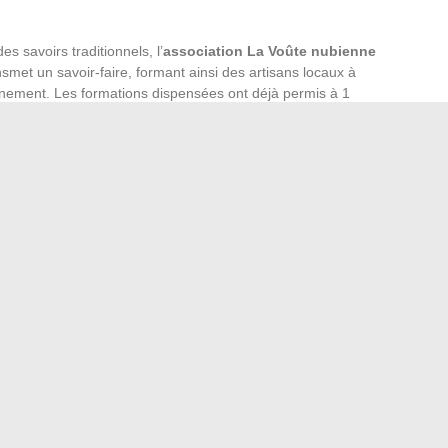
 savoirs traditionnels, l’
association La Voûte nubienne
nsmet un savoir-faire, formant ainsi des artisans locaux à
nement. Les formations dispensées ont déjà permis à 1
1 000 au Burkina Faso, de devenir des vecteurs de
ù l’habitat est en harmonie avec son environnement.
par cette architecture vernaculaire s’inscrit dans une
fort thermique. Les voûtes nubiennes, grâce à l’inertie
n microclimat intérieur plus frais, essentiel dans des zones
amètre, allié à la solidité et à la résistance aux
ces constructions à un demi-siècle minimum, tout en
ments. L’idée audacieuse de Thomas Granier de lier le
canisme de crédit carbone
embrasse une vision plus
on seulement ses occupants mais aussi la planète.
harme irrésistible : Plus qu’un simple attrait physique !
sition professionnelle suite à une qualification acquise
→