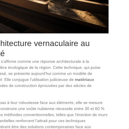
chitecture vernaculaire au
té
s’affirme comme une réponse architecturale à la
libre écologique de la région. Cette technique, qui puise
passé, se présente aujourd’hui comme un modèle de
el. Elle conjugue l’utilisation judicieuse de
matériaux
odes de construction éprouvées par des siècles de
 pas à leur robustesse face aux éléments; elle se mesure
 construire une voûte nubienne nécessite entre 30 et 60 %
s méthodes conventionnelles, telles que l’érection de murs
tielles renforcent l’attrait pour ces techniques
’avèrent être des solutions contemporaines face aux