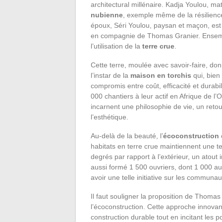
architectural millénaire. Kadja Youlou, ma
nubienne
, exemple même de la résilienc
époux, Séri Youlou, paysan et maçon, est 
en compagnie de Thomas Granier. Ensemble,
l’utilisation de la
terre crue
.
Cette terre, moulée avec savoir-faire, do
l’instar de la
maison en torchis
qui, bien
compromis entre coût, efficacité et durab
000 chantiers à leur actif en Afrique de l’
incarnent une philosophie de vie, un retou
l’esthétique.
Au-delà de la beauté, l’
écoconstruction
habitats en terre crue maintiennent une t
degrés par rapport à l’extérieur, un atout
aussi formé 1 500 ouvriers, dont 1 000 au
avoir une telle initiative sur les communau
Il faut souligner la proposition de Thom
l’écoconstruction. Cette approche innovan
construction durable tout en incitant les 